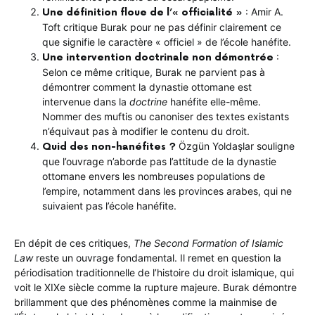
: Amir A.
Une définition floue de l’« officialité »
Toft critique Burak pour ne pas définir clairement ce
que signifie le caractère « officiel » de l’école hanéfite.
:
Une intervention doctrinale non démontrée
Selon ce même critique, Burak ne parvient pas à
démontrer comment la dynastie ottomane est
intervenue dans la
doctrine
hanéfite elle-même.
Nommer des muftis ou canoniser des textes existants
n’équivaut pas à modifier le contenu du droit.
Özgün Yoldaşlar souligne
Quid des non-hanéfites ?
que l’ouvrage n’aborde pas l’attitude de la dynastie
ottomane envers les nombreuses populations de
l’empire, notamment dans les provinces arabes, qui ne
suivaient pas l’école hanéfite.
En dépit de ces critiques,
The Second Formation of Islamic
Law
reste un ouvrage fondamental. Il remet en question la
périodisation traditionnelle de l’histoire du droit islamique, qui
voit le XIXe siècle comme la rupture majeure. Burak démontre
brillamment que des phénomènes comme la mainmise de