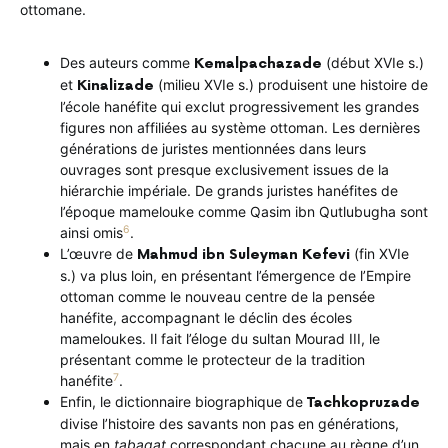
ottomane.
Des auteurs comme
(début XVIe s.)
Kemalpachazade
et
(milieu XVIe s.) produisent une histoire de
Kinalizade
l’école hanéfite qui exclut progressivement les grandes
figures non affiliées au système ottoman. Les dernières
générations de juristes mentionnées dans leurs
ouvrages sont presque exclusivement issues de la
hiérarchie impériale. De grands juristes hanéfites de
l’époque mamelouke comme Qasim ibn Qutlubugha sont
6
ainsi omis
.
L’œuvre de
(fin XVIe
Mahmud ibn Suleyman Kefevi
s.) va plus loin, en présentant l’émergence de l’Empire
ottoman comme le nouveau centre de la pensée
hanéfite, accompagnant le déclin des écoles
mameloukes. Il fait l’éloge du sultan Mourad III, le
présentant comme le protecteur de la tradition
7
hanéfite
.
Enfin, le dictionnaire biographique de
Tachkopruzade
divise l’histoire des savants non pas en générations,
mais en
tabaqat
correspondant chacune au règne d’un