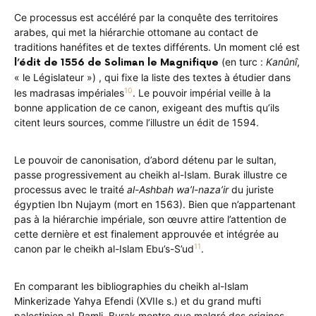
Ce processus est accéléré par la conquête des territoires
arabes, qui met la hiérarchie ottomane au contact de
traditions hanéfites et de textes différents. Un moment clé est
(en turc :
Kanûnî
,
l’édit de 1556 de Soliman le Magnifique
« le Législateur »)
, qui fixe la liste des textes à étudier dans
10
les madrasas impériales
. Le pouvoir impérial veille à la
bonne application de ce canon, exigeant des muftis qu’ils
citent leurs sources, comme l’illustre un édit de 1594.
Le pouvoir de canonisation, d’abord détenu par le sultan,
passe progressivement au cheikh al-Islam. Burak illustre ce
processus avec le traité
al-Ashbah wa’l-naza’ir
du juriste
égyptien Ibn Nujaym (mort en 1563). Bien que n’appartenant
pas à la hiérarchie impériale, son œuvre attire l’attention de
cette dernière et est finalement approuvée et intégrée au
11
canon par le cheikh al-Islam Ebu’s-S’ud
.
En comparant les bibliographies du cheikh al-Islam
Minkerizade Yahya Efendi (XVIIe s.) et du grand mufti
palestinien al-Ramli, Burak montre que malgré des origines