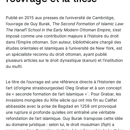
Publié en 2015 aux presses de l’université de Cambridge,
l’ouvrage de Guy Burak,
The Second Formation of Islamic Law:
The Ḥanafī School in the Early Modern Ottoman Empire
, s’est
imposé comme une contribution majeure à l’histoire du droit
dans l’Empire ottoman. Son auteur, bibliothécaire chargé des
études orientales et islamiques à l’université de New York, est
un spécialiste reconnu du droit ottoman, ayant publié
plusieurs articles sur le droit dynastique (
kanun
) et l’institution
du
mufti
.
Le titre de l’ouvrage est une référence directe à l’historien de
l’art (d’origine strasbourgeoise) Oleg Grabar et à son concept
1
de « seconde formation de l’art islamique »
. Pour Grabar, les
invasions mongoles du XIIIe siècle qui ont mis fin au Califat
abbasside avec la prise de Bagdad en 1258 ont provoqué
une rupture si profonde qu’elles ont entraîné une véritable
refondation de l’art islamique. Guy Burak transpose cette idée
au domaine juridique : selon lui, le droit musulman (
fiqh
) a