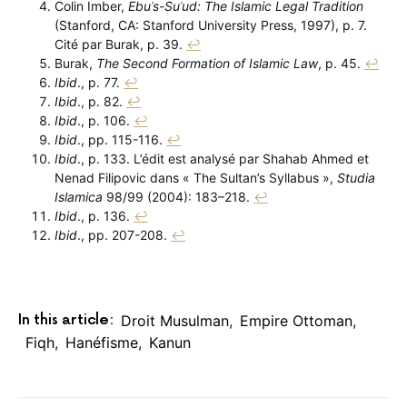
Colin Imber,
Ebuʾs-Suʿud: The Islamic Legal Tradition
(Stanford, CA: Stanford University Press, 1997), p. 7.
Cité par Burak, p. 39.
↩︎
Burak,
The Second Formation of Islamic Law
, p. 45.
↩︎
Ibid
., p. 77.
↩︎
Ibid
., p. 82.
↩︎
Ibid
., p. 106.
↩︎
Ibid
., pp. 115-116.
↩︎
Ibid
., p. 133. L’édit est analysé par Shahab Ahmed et
Nenad Filipovic dans « The Sultan’s Syllabus »,
Studia
Islamica
98/99 (2004): 183–218.
↩︎
Ibid
., p. 136.
↩︎
Ibid
., pp. 207-208.
↩︎
In this article:
Droit Musulman
,
Empire Ottoman
,
Fiqh
,
Hanéfisme
,
Kanun