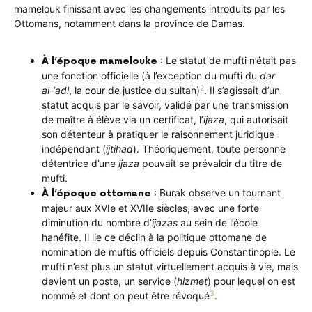
mamelouk finissant avec les changements introduits par les
Ottomans, notamment dans la province de Damas.
: Le statut de mufti n’était pas
À l’époque mamelouke
une fonction officielle (à l’exception du mufti du
dar
2
al-‘adl
, la cour de justice du sultan)
. Il s’agissait d’un
statut acquis par le savoir, validé par une transmission
de maître à élève via un certificat, l’
ijaza
, qui autorisait
son détenteur à pratiquer le raisonnement juridique
indépendant (
ijtihad
). Théoriquement, toute personne
détentrice d’une
ijaza
pouvait se prévaloir du titre de
mufti.
: Burak observe un tournant
À l’époque ottomane
majeur aux XVIe et XVIIe siècles, avec une forte
diminution du nombre d’
ijazas
au sein de l’école
hanéfite. Il lie ce déclin à la politique ottomane de
nomination de muftis officiels depuis Constantinople. Le
mufti n’est plus un statut virtuellement acquis à vie, mais
devient un poste, un service (
hizmet
) pour lequel on est
3
nommé et dont on peut être révoqué
.