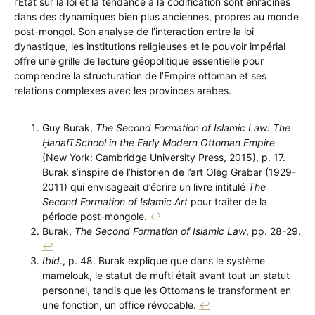
l’État sur la loi et la tendance à la codification sont enracinés
dans des dynamiques bien plus anciennes, propres au monde
post-mongol. Son analyse de l’interaction entre la loi
dynastique, les institutions religieuses et le pouvoir impérial
offre une grille de lecture géopolitique essentielle pour
comprendre la structuration de l’Empire ottoman et ses
relations complexes avec les provinces arabes.
Guy Burak,
The Second Formation of Islamic Law: The
Ḥanafī School in the Early Modern Ottoman Empire
(New York: Cambridge University Press, 2015), p. 17.
Burak s’inspire de l’historien de l’art Oleg Grabar (1929-
2011) qui envisageait d’écrire un livre intitulé
The
Second Formation of Islamic Art
pour traiter de la
période post-mongole.
↩︎
Burak,
The Second Formation of Islamic Law
, pp. 28-29.
↩︎
Ibid
., p. 48. Burak explique que dans le système
mamelouk, le statut de mufti était avant tout un statut
personnel, tandis que les Ottomans le transforment en
une fonction, un office révocable.
↩︎